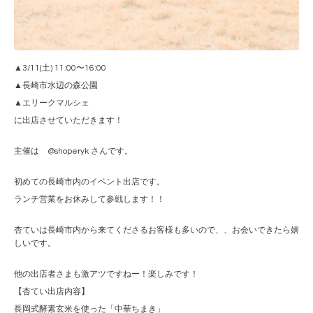
▲3/11(土) 11:00〜16:00
▲長崎市水辺の森公園
▲エリークマルシェ
に出店させていただきます！
主催は @shoperyk さんです。
初めての長崎市内のイベント出店です。
ランチ営業をお休みして参戦します！！
杏ていは長崎市内から来てくださるお客様も多いので、、お会いできたら嬉
しいです。
他の出店者さまも激アツですねー！楽しみです！
【杏てい出店内容】
長岡式酵素玄米を使った「中華ちまき」