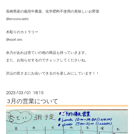
長崎県産の栽培中農薬、化学肥料不使用の美味しいお野菜
@anzuno.sato
木彫りのカトラリー
@ayat.aro
余力があれば杏ていの他の商品も持っていきます。
また、お知らせするのでチェックしてくださいね。
沢山の皆さまにお会いできるのを楽しみにしています！！
2023
/
03
/
01 18:15
3月の営業について