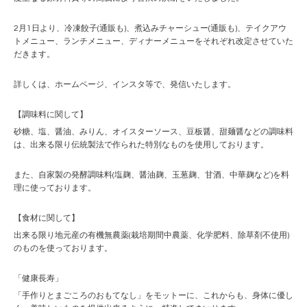
2月1日より、冷凍餃子(通販も)、煮込みチャーシュー(通販も)、テイクアウ
トメニュー、ランチメニュー、ディナーメニューをそれぞれ改定させていた
だきます。
詳しくは、ホームページ、インスタ等で、発信いたします。
【調味料に関して】
砂糖、塩、醤油、みりん、オイスターソース、豆板醤、甜麺醤などの調味料
は、出来る限り伝統製法で作られた特別なものを使用しております。
また、自家製の発酵調味料(塩麹、醤油麹、玉葱麹、甘酒、中華麹など)を料
理に使っております。
【食材に関して】
出来る限り地元産の有機無農薬(栽培期間中農薬、化学肥料、除草剤不使用)
のものを使っております。
「健康長寿」
「手作りとまごころのおもてなし」をモットーに、これからも、身体に優し